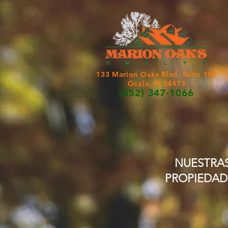
133 Marion Oaks Blvd, Suite 102
Ocala, Fl 34473
(352) 347-1066
NUESTRA
PROPIEDAD