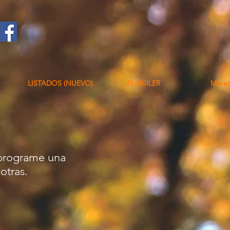
LISTADOS (NUEVO)
ALQUILER
More
 programe una
otras.