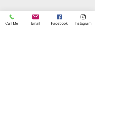
Call Me
Email
Facebook
Instagram
Datos de Contacto
Ivette Garcia
Marion Oaks Realty
133 Marion Oaks Blvd, Suite 102
Ocala, Florida 34473
(352) 347-1066
Ivette.Garcia@marionoaksrealty.com
Horario de Oficina
Marion Oaks Realty
Lunes a Viernes | 9 am - 5 pm
Sábados | Por cita
Domingos | Cerrado