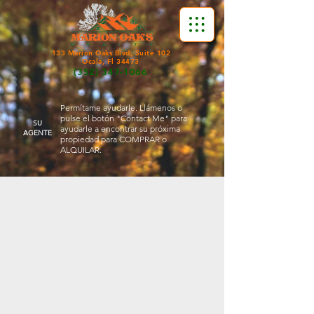
133 Marion Oaks Blvd, Suite 102
Ocala, Fl 34473
(352) 347-1066
Permítame ayudarle. Llámenos o
pulse el botón "Contact Me" para
SU
ayudarle a encontrar su próxima
AGENTE
propiedad para COMPRAR o
ALQUILAR.