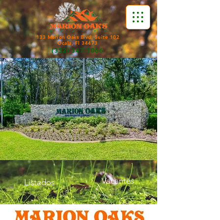
133 Marion Oaks Blvd, Suite 102
Ocala, Fl 34473
(352) 347-1066
Vacantes
Listados